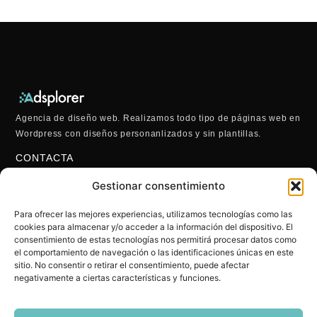
Agencia de diseño web. Realizamos todo tipo de páginas web en
Wordpress con diseños personanlizados y sin plantillas.
CONTACTA
622 22 43 47
Gestionar consentimiento
hola@adsplorer.com
También por WhatsApp
Para ofrecer las mejores experiencias, utilizamos tecnologías como las
ENLACES
cookies para almacenar y/o acceder a la información del dispositivo. El
Aviso Legal
consentimiento de estas tecnologías nos permitirá procesar datos como
el comportamiento de navegación o las identificaciones únicas en este
Política De Cookies
sitio. No consentir o retirar el consentimiento, puede afectar
Política De Privacidad
negativamente a ciertas características y funciones.
Blog