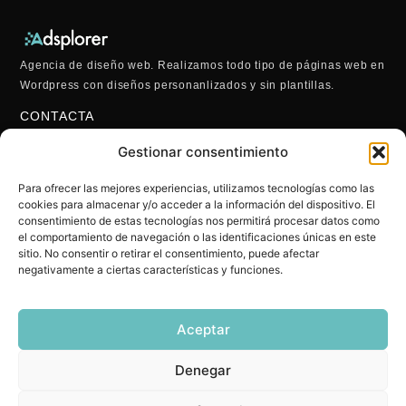
Agencia de diseño web. Realizamos todo tipo de páginas web en
Wordpress con diseños personanlizados y sin plantillas.
CONTACTA
622 22 43 47
Gestionar consentimiento
hola@adsplorer.com
También por WhatsApp
Para ofrecer las mejores experiencias, utilizamos tecnologías como las
ENLACES
cookies para almacenar y/o acceder a la información del dispositivo. El
Aviso Legal
consentimiento de estas tecnologías nos permitirá procesar datos como
el comportamiento de navegación o las identificaciones únicas en este
Política De Cookies
sitio. No consentir o retirar el consentimiento, puede afectar
Política De Privacidad
negativamente a ciertas características y funciones.
Blog
Aceptar
Denegar